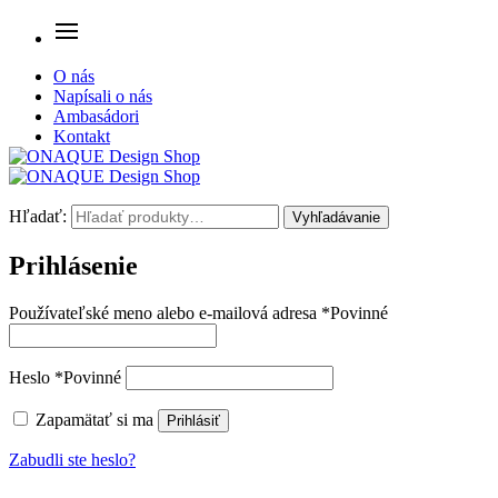
O nás
Napísali o nás
Ambasádori
Kontakt
Hľadať:
Vyhľadávanie
Prihlásenie
Používateľské meno alebo e-mailová adresa
*
Povinné
Heslo
*
Povinné
Zapamätať si ma
Prihlásiť
Zabudli ste heslo?