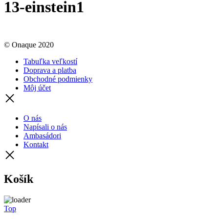
13-einstein1
© Onaque 2020
Tabuľka veľkostí
Doprava a platba
Obchodné podmienky
Môj účet
O nás
Napísali o nás
Ambasádori
Kontakt
Košík
Top