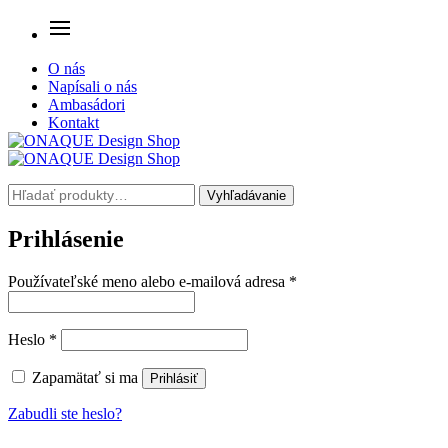
O nás
Napísali o nás
Ambasádori
Kontakt
Hľadať:
Vyhľadávanie
Prihlásenie
Povinné
Používateľské meno alebo e-mailová adresa
*
Povinné
Heslo
*
Zapamätať si ma
Prihlásiť
Zabudli ste heslo?