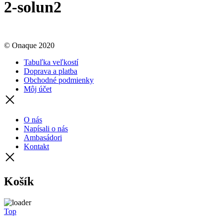
2-solun2
© Onaque 2020
Tabuľka veľkostí
Doprava a platba
Obchodné podmienky
Môj účet
O nás
Napísali o nás
Ambasádori
Kontakt
Košík
Top