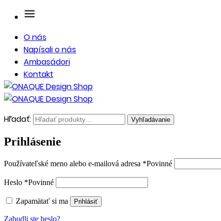
O nás
Napísali o nás
Ambasádori
Kontakt
Hľadať:
Vyhľadávanie
Prihlásenie
Používateľské meno alebo e-mailová adresa
*
Povinné
Heslo
*
Povinné
Zapamätať si ma
Prihlásiť
Zabudli ste heslo?