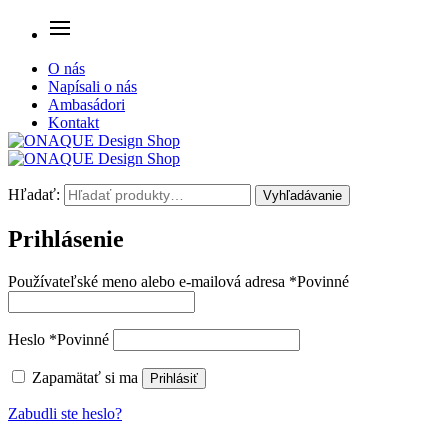
O nás
Napísali o nás
Ambasádori
Kontakt
Hľadať:
Vyhľadávanie
Prihlásenie
Používateľské meno alebo e-mailová adresa
*
Povinné
Heslo
*
Povinné
Zapamätať si ma
Prihlásiť
Zabudli ste heslo?