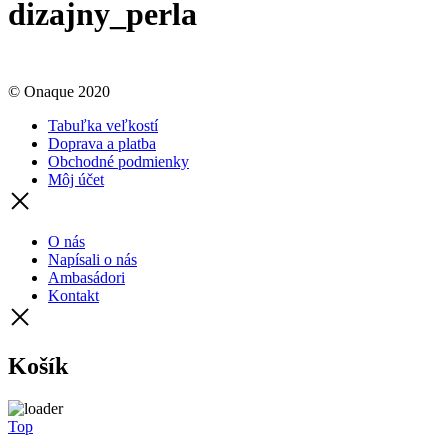
dizajny_perla
© Onaque 2020
Tabuľka veľkostí
Doprava a platba
Obchodné podmienky
Môj účet
O nás
Napísali o nás
Ambasádori
Kontakt
Košík
Top