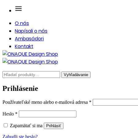
O nás
Napísali o nás
Ambasádori
Kontakt
Hľadať:
Vyhľadávanie
Prihlásenie
Povinné
Používateľské meno alebo e-mailová adresa
*
Povinné
Heslo
*
Zapamätať si ma
Prihlásiť
Zabudli ste heslo?