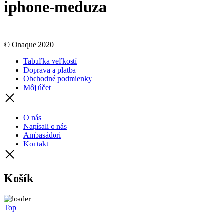
iphone-meduza
© Onaque 2020
Tabuľka veľkostí
Doprava a platba
Obchodné podmienky
Môj účet
O nás
Napísali o nás
Ambasádori
Kontakt
Košík
Top