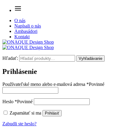
O nás
Napísali o nás
Ambasádori
Kontakt
Hľadať:
Vyhľadávanie
Prihlásenie
Používateľské meno alebo e-mailová adresa
*
Povinné
Heslo
*
Povinné
Zapamätať si ma
Prihlásiť
Zabudli ste heslo?