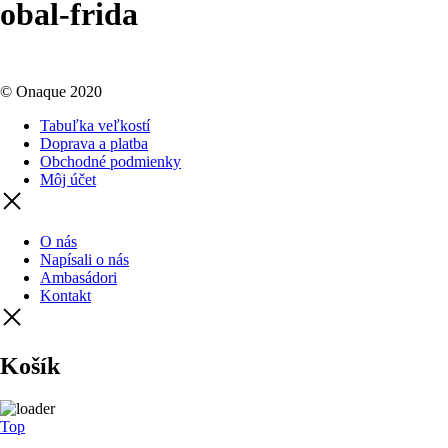
obal-frida
© Onaque 2020
Tabuľka veľkostí
Doprava a platba
Obchodné podmienky
Môj účet
O nás
Napísali o nás
Ambasádori
Kontakt
Košík
Top