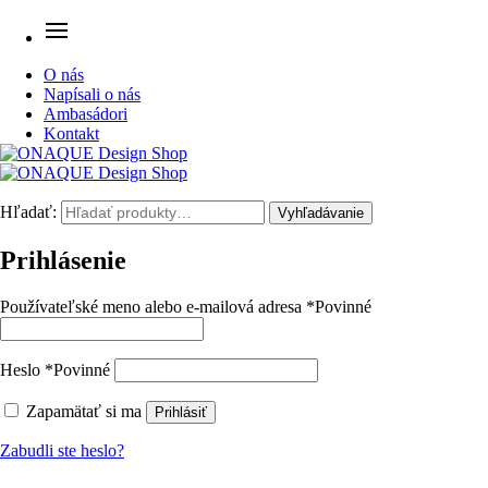
O nás
Napísali o nás
Ambasádori
Kontakt
Hľadať:
Vyhľadávanie
Prihlásenie
Používateľské meno alebo e-mailová adresa
*
Povinné
Heslo
*
Povinné
Zapamätať si ma
Prihlásiť
Zabudli ste heslo?