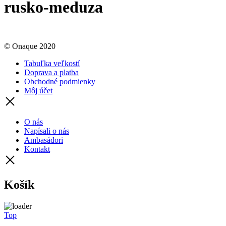
rusko-meduza
© Onaque 2020
Tabuľka veľkostí
Doprava a platba
Obchodné podmienky
Môj účet
O nás
Napísali o nás
Ambasádori
Kontakt
Košík
Top