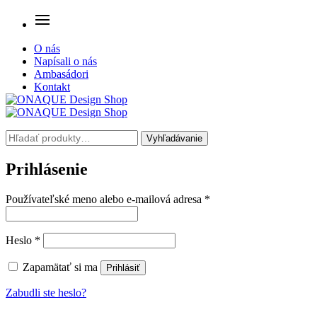
O nás
Napísali o nás
Ambasádori
Kontakt
Hľadať:
Vyhľadávanie
Prihlásenie
Povinné
Používateľské meno alebo e-mailová adresa
*
Povinné
Heslo
*
Zapamätať si ma
Prihlásiť
Zabudli ste heslo?