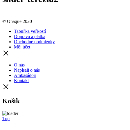
© Onaque 2020
Tabuľka veľkostí
Doprava a platba
Obchodné podmienky
Môj účet
O nás
Napísali o nás
Ambasádori
Kontakt
Košík
Top