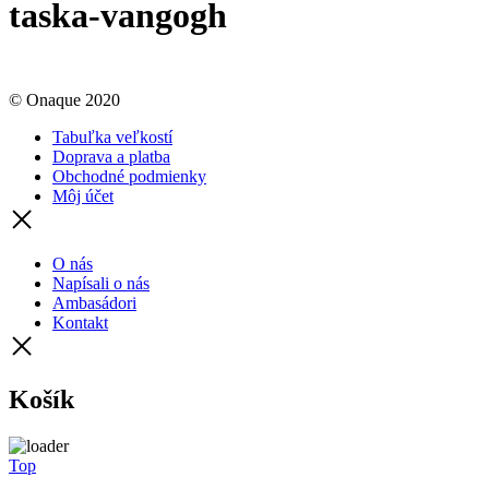
taska-vangogh
© Onaque 2020
Tabuľka veľkostí
Doprava a platba
Obchodné podmienky
Môj účet
O nás
Napísali o nás
Ambasádori
Kontakt
Košík
Top