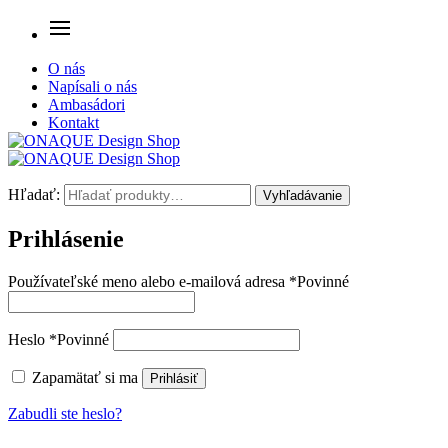
O nás
Napísali o nás
Ambasádori
Kontakt
Hľadať:
Vyhľadávanie
Prihlásenie
Používateľské meno alebo e-mailová adresa
*
Povinné
Heslo
*
Povinné
Zapamätať si ma
Prihlásiť
Zabudli ste heslo?