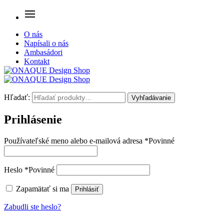
O nás
Napísali o nás
Ambasádori
Kontakt
Hľadať:
Vyhľadávanie
Prihlásenie
Používateľské meno alebo e-mailová adresa
*
Povinné
Heslo
*
Povinné
Zapamätať si ma
Prihlásiť
Zabudli ste heslo?