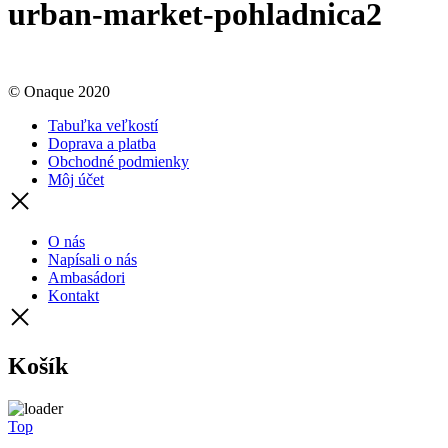
urban-market-pohladnica2
© Onaque 2020
Tabuľka veľkostí
Doprava a platba
Obchodné podmienky
Môj účet
O nás
Napísali o nás
Ambasádori
Kontakt
Košík
Top