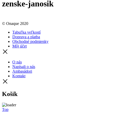
zenske-janosik
© Onaque 2020
Tabuľka veľkostí
Doprava a platba
Obchodné podmienky
Môj účet
O nás
Napísali o nás
Ambasádori
Kontakt
Košík
Top