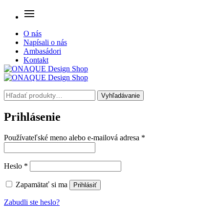
O nás
Napísali o nás
Ambasádori
Kontakt
Hľadať:
Vyhľadávanie
Prihlásenie
Povinné
Používateľské meno alebo e-mailová adresa
*
Povinné
Heslo
*
Zapamätať si ma
Prihlásiť
Zabudli ste heslo?